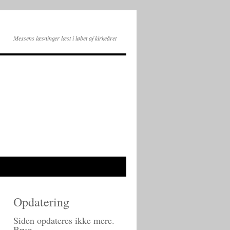
Messens læsninger læst i løbet af kirkeåret
Opdatering
Siden opdateres ikke mere.
Brug