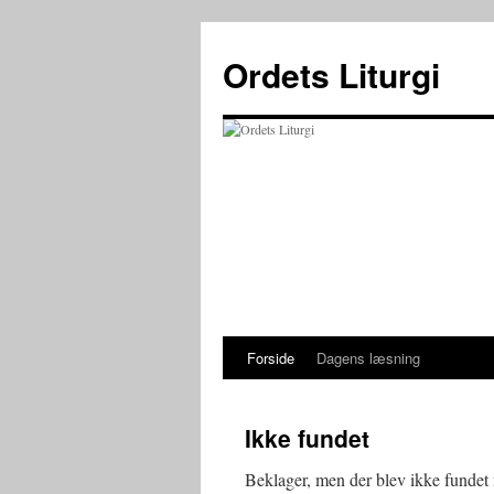
Ordets Liturgi
Forside
Dagens læsning
Hop
til
Ikke fundet
indhold
Beklager, men der blev ikke fundet n